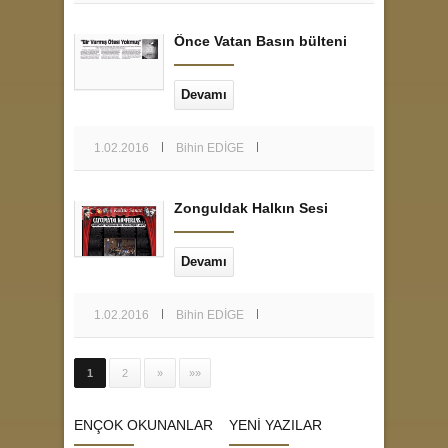
Önce Vatan Basın bülteni
Devamı
1.02.2016
Bihin EDİGE
Zonguldak Halkın Sesi
Devamı
1.02.2016
Bihin EDİGE
1
2
»
»»
ENÇOK OKUNANLAR
YENİ YAZILAR