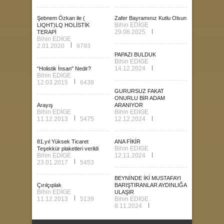
Şebnem Özkan ile (
Zafer Bayramınız Kutlu Olsun
Bihin EDİGE
LIQHT)LQ HOLİSTİK
29.08.2025
TERAPİ
Bihin EDİGE
2.01.2020
9793
PAPAZI BULDUK
Bihin EDİGE
14.12.2024
“Holistik İnsan" Nedir?
Bihin EDİGE
12.03.2015
6439
GURURSUZ FAKAT
ONURLU BİR ADAM
Arayış
ARANIYOR
Bihin EDİGE
Bihin EDİGE
11.12.2013
5475
12.12.2024
81.yıl Yüksek Ticaret
ANA FİKİR
Bihin EDİGE
Teşekkür plaketleri verildi
Bihin EDİGE
12.11.2024
23.01.2017
5453
BEYNİNDE İKİ MUSTAFAYI
Çırılçıplak
BARIŞTIRANLAR AYDINLIĞA
Bihin EDİGE
ULAŞIR
11.12.2013
5139
Bihin EDİGE
8.11.2024