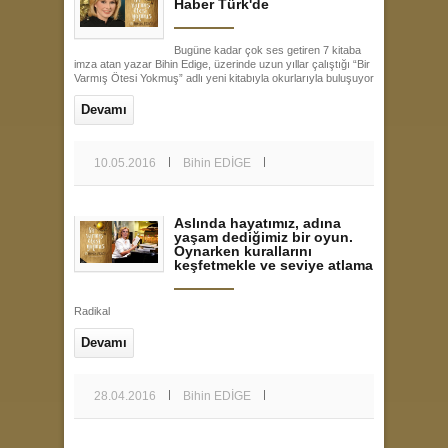
Haber Türk'de
Bugüne kadar çok ses getiren 7 kitaba
imza atan yazar Bihin Edige, üzerinde uzun yıllar çalıştığı “Bir
Varmış Ötesi Yokmuş” adlı yeni kitabıyla okurlarıyla buluşuyor
Devamı
10.05.2016
Bihin EDİGE
Aslında hayatımız, adına
yaşam dediğimiz bir oyun.
Oynarken kurallarını
keşfetmekle ve seviye atlama
Radikal
Devamı
28.04.2016
Bihin EDİGE