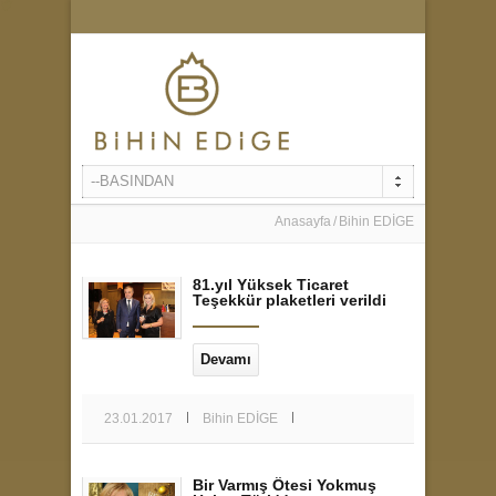
--BASINDAN
Anasayfa
Bihin EDİGE
81.yıl Yüksek Ticaret
Teşekkür plaketleri verildi
Devamı
23.01.2017
Bihin EDİGE
Bir Varmış Ötesi Yokmuş