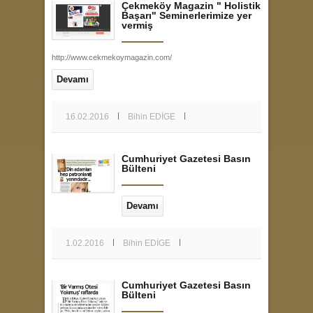
Çekmeköy Magazin " Holistik
Başarı" Seminerlerimize yer
vermiş
http://www.cekmekoymagazin.com/
Devamı
16.02.2016
Bihin EDİGE
Cumhuriyet Gazetesi Basın
Bülteni
Devamı
1.02.2016
Bihin EDİGE
Cumhuriyet Gazetesi Basın
Bülteni