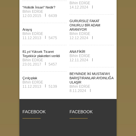
Bihin EDİGE
14.12.2024
“Holistik İnsan" Nedir?
Bihin EDİGE
12.03.2015
6439
GURURSUZ FAKAT
ONURLU BİR ADAM
Arayış
ARANIYOR
Bihin EDİGE
Bihin EDİGE
11.12.2013
5475
12.12.2024
81.yıl Yüksek Ticaret
ANA FİKİR
Bihin EDİGE
Teşekkür plaketleri verildi
Bihin EDİGE
12.11.2024
23.01.2017
5457
BEYNİNDE İKİ MUSTAFAYI
Çırılçıplak
BARIŞTIRANLAR AYDINLIĞA
Bihin EDİGE
ULAŞIR
11.12.2013
5139
Bihin EDİGE
8.11.2024
FACEBOOK
FACEBOOK