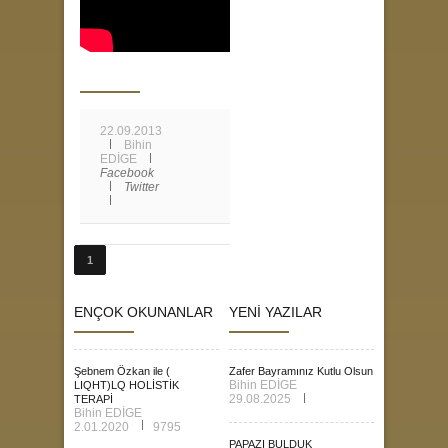
22.09.2013
Bihin
EDİGE
Facebook
Twitter
1
ENÇOK OKUNANLAR
YENİ YAZILAR
Şebnem Özkan ile (
Zafer Bayramınız Kutlu Olsun
Bihin EDİGE
LIQHT)LQ HOLİSTİK
29.08.2025
TERAPİ
Bihin EDİGE
2.01.2020
9795
PAPAZI BULDUK