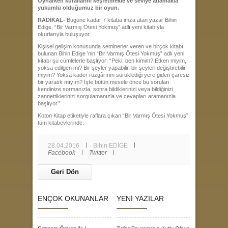
Oynarken kurallarını keşfetmekle ve seviye atlamakla
yükümlü olduğumuz bir oyun.
RADİKAL-
Bugüne kadar 7 kitaba imza atan yazar Bihin
Edige, “Bir Varmış Ötesi Yokmuş” adlı yeni kitabıyla
okurlarıyla buluşuyor.
Kişisel gelişim konusunda seminerler veren ve birçok kitabı
bulunan Bihin Edige ’nin “Bir Varmış Ötesi Yokmuş” adlı yeni
kitabı şu cümlelerle başlıyor: “Peki, ben kimim? Etken miyim,
yoksa edilgen mi? Bir şeyler yapabilir, bir şeyleri değiştirebilir
miyim? Yoksa kader rüzgârının sürüklediği yere giden çaresiz
bir yaratık mıyım? İşte bütün mesele önce bu soruları
kendinize sormanızla, sonra bildiklerinizi veya bildiğinizi
zannettiklerinizi sorgulamanızla ve cevapları aramanızla
başlıyor.”
Koton Kitap etiketiyle raflara çıkan “Bir Varmış Ötesi Yokmuş”
tüm kitabevlerinde.
28.04.2016
Bihin EDİGE
Facebook
Twitter
Geri Dön
ENÇOK OKUNANLAR
YENİ YAZILAR