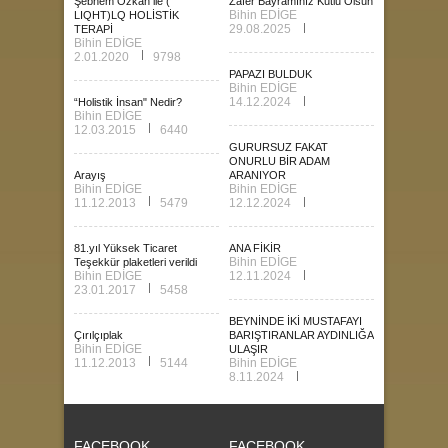
Şebnem Özkan ile (
Zafer Bayramınız Kutlu Olsun
Bihin EDİGE
LIQHT)LQ HOLİSTİK
29.08.2025
TERAPİ
Bihin EDİGE
2.01.2020
9798
PAPAZI BULDUK
Bihin EDİGE
14.12.2024
“Holistik İnsan" Nedir?
Bihin EDİGE
12.03.2015
6440
GURURSUZ FAKAT
ONURLU BİR ADAM
Arayış
ARANIYOR
Bihin EDİGE
Bihin EDİGE
11.12.2013
5479
12.12.2024
81.yıl Yüksek Ticaret
ANA FİKİR
Bihin EDİGE
Teşekkür plaketleri verildi
Bihin EDİGE
12.11.2024
23.01.2017
5458
BEYNİNDE İKİ MUSTAFAYI
Çırılçıplak
BARIŞTIRANLAR AYDINLIĞA
Bihin EDİGE
ULAŞIR
11.12.2013
5144
Bihin EDİGE
8.11.2024
FACEBOOK
FACEBOOK