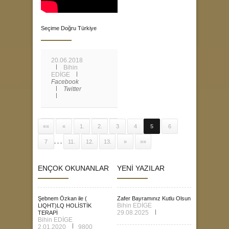
Seçime Doğru Türkiye
20.06.2018
Bihin
EDİGE
Facebook
Twitter
««
«
1.
2.
3
4
5
6
7
. . .
11.
12.
13.
»
»»
ENÇOK OKUNANLAR
YENİ YAZILAR
Şebnem Özkan ile (
Zafer Bayramınız Kutlu Olsun
Bihin EDİGE
LIQHT)LQ HOLİSTİK
29.08.2025
TERAPİ
Bihin EDİGE
2.01.2020
9800