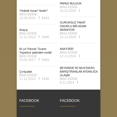
PAPAZI BULDUK
Bihin EDİGE
14.12.2024
“Holistik İnsan" Nedir?
Bihin EDİGE
12.03.2015
6443
GURURSUZ FAKAT
ONURLU BİR ADAM
Arayış
ARANIYOR
Bihin EDİGE
Bihin EDİGE
11.12.2013
5480
12.12.2024
81.yıl Yüksek Ticaret
ANA FİKİR
Bihin EDİGE
Teşekkür plaketleri verildi
Bihin EDİGE
12.11.2024
23.01.2017
5463
BEYNİNDE İKİ MUSTAFAYI
Çırılçıplak
BARIŞTIRANLAR AYDINLIĞA
Bihin EDİGE
ULAŞIR
11.12.2013
5146
Bihin EDİGE
8.11.2024
FACEBOOK
FACEBOOK