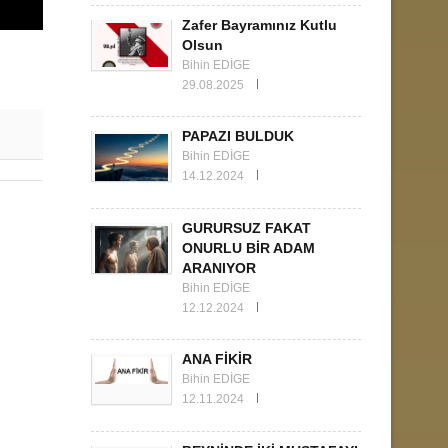
Zafer Bayramınız Kutlu
Olsun
Bihin EDİGE
29.08.2025
PAPAZI BULDUK
Bihin EDİGE
14.12.2024
GURURSUZ FAKAT
ONURLU BİR ADAM
ARANIYOR
Bihin EDİGE
12.12.2024
ANA FİKİR
Bihin EDİGE
12.11.2024