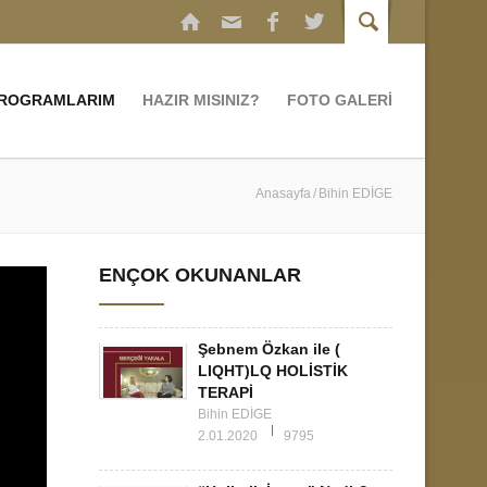
PROGRAMLARIM
HAZIR MISINIZ?
FOTO GALERİ
Anasayfa
Bihin EDİGE
ENÇOK OKUNANLAR
Şebnem Özkan ile (
LIQHT)LQ HOLİSTİK
TERAPİ
Bihin EDİGE
2.01.2020
9795