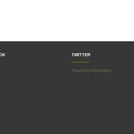
OK
TWITTER
Tweets by bihinedige