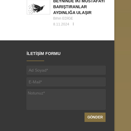
BEYNİNDE İKİ MUSTAFAYI
BARIŞTIRANLAR
AYDINLIĞA ULAŞIR
Bihin EDİGE
8.11.2024
İLETİŞİM FORMU
GÖNDER