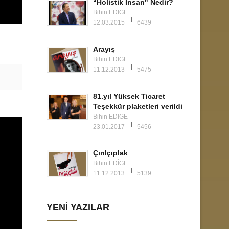
“Holistik İnsan" Nedir?
Bihin EDİGE
12.03.2015
6439
Arayış
Bihin EDİGE
11.12.2013
5475
81.yıl Yüksek Ticaret
Teşekkür plaketleri verildi
Bihin EDİGE
23.01.2017
5456
Çırılçıplak
Bihin EDİGE
11.12.2013
5139
YENİ YAZILAR