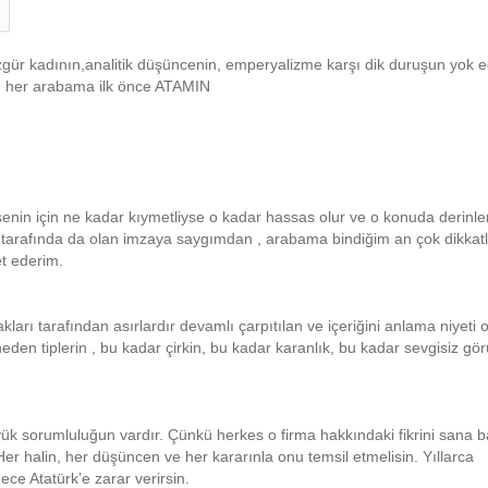
r kadının,analitik düşüncenin, emperyalizme karşı dik duruşun yok 
ğım her arabama ilk önce ATAMIN
senin için ne kadar kıymetliyse o kadar hassas olur ve o konuda derinl
 tarafında da olan imzaya saygımdan , arabama bindiğim an çok dikkatl
et ederim.
arı tarafından asırlardır devamlı çarpıtılan ve içeriğini anlama niyeti
neden tiplerin , bu kadar çirkin, bu kadar karanlık, bu kadar sevgisiz g
üyük sorumluluğun vardır. Çünkü herkes o firma hakkındaki fikrini sana 
r halin, her düşüncen ve her kararınla onu temsil etmelisin. Yıllarca
e Atatürk’e zarar verirsin.