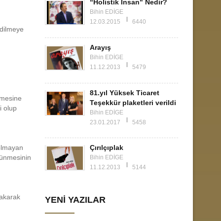
“Holistik İnsan" Nedir?
Bihin EDİGE
12.03.2015
6440
edilmeye
Arayış
Bihin EDİGE
11.12.2013
5479
81.yıl Yüksek Ticaret
emesine
Teşekkür plaketleri verildi
i olup
Bihin EDİGE
23.01.2017
5458
 olmayan
Çırılçıplak
örünmesinin
Bihin EDİGE
11.12.2013
5144
bakarak
YENİ YAZILAR