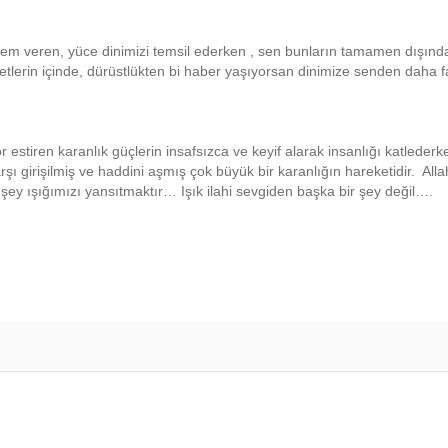
em veren, yüce dinimizi temsil ederken , sen bunların tamamen dışınd
etlerin içinde, dürüstlükten bi haber yaşıyorsan dinimize senden daha f
ör estiren karanlık güçlerin insafsızca ve keyif alarak insanlığı katleder
irişilmiş ve haddini aşmış çok büyük bir karanlığın hareketidir. Alla
şey ışığımızı yansıtmaktır… Işık ilahi sevgiden başka bir şey değil….