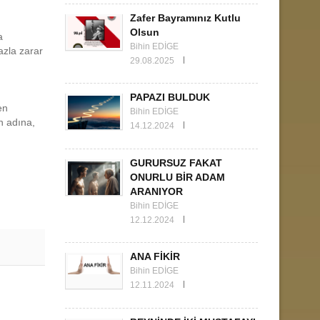
Zafer Bayramınız Kutlu
Olsun
a
Bihin EDİGE
azla zarar
29.08.2025
PAPAZI BULDUK
ken
Bihin EDİGE
h adına,
14.12.2024
GURURSUZ FAKAT
ONURLU BİR ADAM
ARANIYOR
Bihin EDİGE
12.12.2024
ANA FİKİR
Bihin EDİGE
12.11.2024