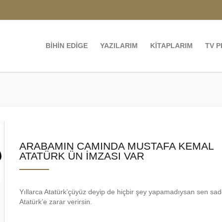
BİHİN EDİGE
YAZILARIM
KİTAPLARIM
TV 
ARABAMIN CAMINDA MUSTAFA KEMAL
ATATÜRK ÜN İMZASI VAR
Yıllarca Atatürk’çüyüz deyip de hiçbir şey yapamadıysan sen sa
Atatürk’e zarar verirsin.