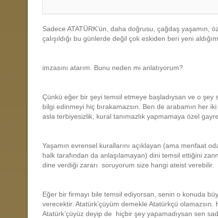
Sadece ATATÜRK’ün, daha doğrusu, çağdaş yaşamın, özgü
çalışıldığı bu günlerde değil çok eskiden beri yeni aldı
imzasını atarım. Bunu neden mi anlatıyorum?
Çünkü eğer bir şeyi temsil etmeye başladıysan ve o şey 
bilgi edinmeyi hiç bırakamazsın. Ben de arabamın her iki
asla terbiyesizlik, kural tanımazlık yapmamaya özel gayr
Yaşamın evrensel kurallarını açıklayan (ama menfaat odakl
halk tarafından da anlaşılamayan) dini temsil ettiğini zan
dine verdiği zararı soruyorum size hangi ateist verebilir.
Eğer bir firmayı bile temsil ediyorsan, senin o konuda b
verecektir. Atatürk’çüyüm demekle Atatürkçü olamazsın. He
Atatürk’çüyüz deyip de hiçbir şey yapamadıysan sen sadec