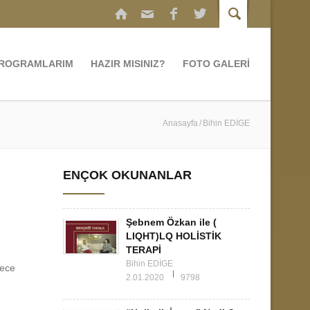
PROGRAMLARIM
HAZIR MISINIZ?
FOTO GALERİ
Anasayfa
Bihin EDİGE
ENÇOK OKUNANLAR
Şebnem Özkan ile (
LIQHT)LQ HOLİSTİK
TERAPİ
Bihin EDİGE
dece
2.01.2020
9798