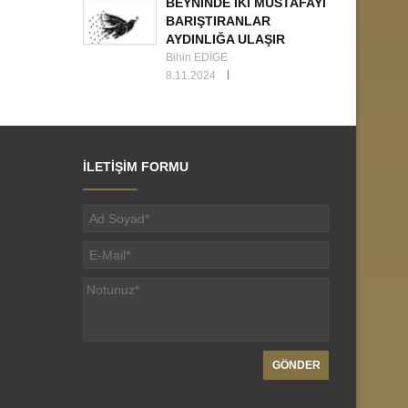
BEYNİNDE İKİ MUSTAFAYI
BARIŞTIRANLAR
AYDINLIĞA ULAŞIR
Bihin EDİGE
8.11.2024
İLETİŞİM FORMU
GÖNDER