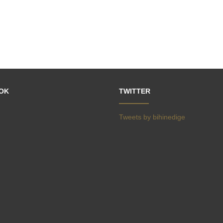
OK
TWITTER
Tweets by bihinedige