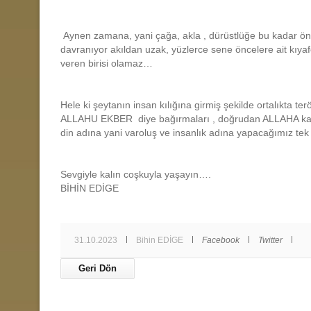
Aynen zamana, yani çağa, akla , dürüstlüğe bu kadar ön
davranıyor akıldan uzak, yüzlerce sene öncelere ait kıyaf
veren birisi olamaz…
Hele ki şeytanın insan kılığına girmiş şekilde ortalıkta ter
ALLAHU EKBER diye bağırmaları , doğrudan ALLAHA karşı g
din adına yani varoluş ve insanlık adına yapacağımız tek 
Sevgiyle kalın coşkuyla yaşayın….
BİHİN EDİGE
31.10.2023
Bihin EDİGE
Facebook
Twitter
Geri Dön