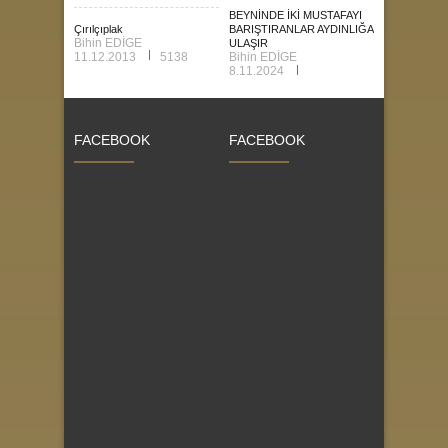
BEYNİNDE İKİ MUSTAFAYI
Çırılçıplak
BARIŞTIRANLAR AYDINLIĞA
Bihin EDİGE
ULAŞIR
11.12.2013
5138
Bihin EDİGE
8.11.2024
FACEBOOK
FACEBOOK