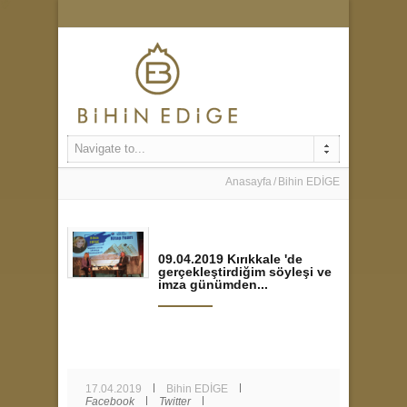
Navigate to...
Anasayfa
Bihin EDİGE
09.04.2019 Kırıkkale 'de
gerçekleştirdiğim söyleşi ve
imza günümden...
17.04.2019
Bihin EDİGE
Facebook
Twitter