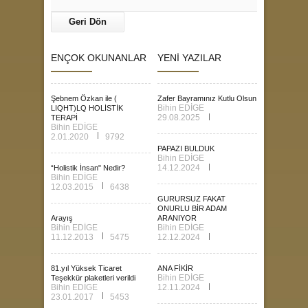
Geri Dön
ENÇOK OKUNANLAR
YENİ YAZILAR
Şebnem Özkan ile (
Zafer Bayramınız Kutlu Olsun
Bihin EDİGE
LIQHT)LQ HOLİSTİK
29.08.2025
TERAPİ
Bihin EDİGE
2.01.2020
9792
PAPAZI BULDUK
Bihin EDİGE
14.12.2024
“Holistik İnsan" Nedir?
Bihin EDİGE
12.03.2015
6438
GURURSUZ FAKAT
ONURLU BİR ADAM
Arayış
ARANIYOR
Bihin EDİGE
Bihin EDİGE
11.12.2013
5475
12.12.2024
81.yıl Yüksek Ticaret
ANA FİKİR
Bihin EDİGE
Teşekkür plaketleri verildi
Bihin EDİGE
12.11.2024
23.01.2017
5453